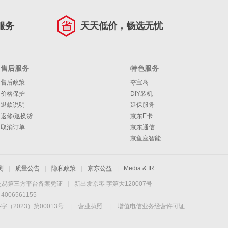
服务
天天低价，畅选无忧
售后服务
特色服务
售后政策
夺宝岛
价格保护
DIY装机
退款说明
延保服务
返修/退换货
京东E卡
取消订单
京东通信
京鱼座智能
测
|
质量公告
|
隐私政策
|
京东公益
|
Media & IR
交易第三方平台备案凭证
|
新出发京零 字第大120007号
06561155
2023）第00013号
|
营业执照
|
增值电信业务经营许可证