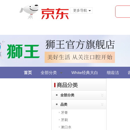
更多导航
服装城
食品
金融
首页
全部分类
White经典大白
细齿洁
全部分类
品类
牙膏
牙刷
漱口水