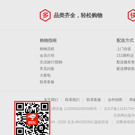
品类齐全，轻松购物
购物指南
配送方式
购物流程
上门自提
会员介绍
211限时达
生活旅行/团购
配送服务查
常见问题
配送费收取
大家电
联系客服
关于我们
|
联系我们
|
联系客服
|
合作招商
|
商
京公网安备 11000002000088号
|
京ICP备1104170
互联网出版许
Copyright © 2004 -
2026
京东JINGDONG 版权所有
|
消费者维权热
手机扫一扫，劲爆优