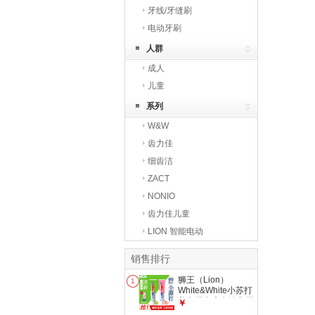
牙线/牙缝刷
电动牙刷
人群
成人
儿童
系列
W&W
齿力佳
细齿洁
ZACT
NONIO
齿力佳儿童
LION 智能电动
销售排行
狮王（Lion）
1
White&White小苏打
美白牙膏大白淡化牙
￥
渍去渍美白清新氨基