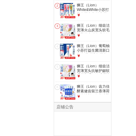
酸护龈 白桃
狮王（Lion）
2
120g+益生菌青柠
White&White小苏打
120g
美白牙膏齿 淡化牙
￥
渍牙齿 经典大白管
清新口气 白桃+青柠
狮王（Lion）细齿洁
3
+葡萄3支共360g
宽薄火山炭宽头软毛
牙刷日本研发成人深
￥
洁齿缝刷净智齿情侣
宽薄珍珠白牙刷* 2
狮王（Lion）葡萄柚
4
支 (两支/板*1）
小苏打益生菌清新口
气 氨基酸护龈牙膏
￥
美白牙膏大白管 葡
萄柚小苏打180g*1
狮王（Lion）细齿洁
5
宽薄宽头抗敏护龈软
毛牙刷缓解敏感呵护
￥
牙龈减少出血61孔
宽薄火山炭牙刷 2支
狮王（Lion）齿力佳
6
(两支/板)
酵素健齿留兰香薄荷
牙膏清新口气抗糖酵
￥
素防龋护齿 留兰香
薄荷130g*3
店铺公告