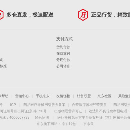
多仓直发，极速配送
正品行货，精致
支付方式
货到付款
在线支付
询
分期付款
标准
公司转账
家帮助
|
营销中心
|
手机京东
|
友情链接
|
销售联盟
|
京东社区
|
风险监
4号
|
ICP
|
药品医疗器械网络服务备案
|
自营医疗器械经营资质
|
药品网络
可证编号新出网证(京)字150号
|
出版物经营许可证
|
违法和不良信息举报电话：40
线：4006067733
经营证照
|
医疗器械第三方平台备案凭证（京）网械平台备字（
京东旗下网站：
京东钱包
|
京东云